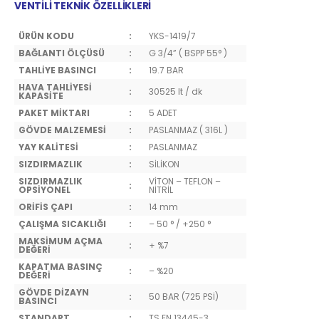
VENTİLİ TEKNİK ÖZELLİKLERİ
ÜRÜN KODU
:
YKS-1419/7
BAĞLANTI ÖLÇÜSÜ
:
G 3/4” ( BSPP 55° )
TAHLİYE BASINCI
:
19.7 BAR
HAVA TAHLİYESİ
:
30525 lt / dk
KAPASİTE
PAKET MİKTARI
:
5 ADET
GÖVDE MALZEMESİ
:
PASLANMAZ ( 316L )
YAY KALİTESİ
:
PASLANMAZ
SIZDIRMAZLIK
:
SİLİKON
SIZDIRMAZLIK
VİTON – TEFLON –
:
OPSİYONEL
NİTRİL
ORİFİS ÇAPI
:
14 mm
ÇALIŞMA SICAKLIĞI
:
– 50 ° / +250 °
MAKSİMUM AÇMA
:
+ %7
DEĞERİ
KAPATMA BASINÇ
:
– %20
DEĞERİ
GÖVDE DİZAYN
:
50 BAR (725 PSİ)
BASINCI
STANDART
:
TS EN 13445-3