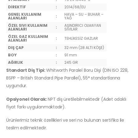
DİREKTİF
:
2014/68/EU
GENEL KULLANIM
HAVA – SU – BUHAR –
:
ALANLARI
YAĞ
ÖZEL SIVI KULLANIM
AŞINDIRICI OLMAYAN
:
ALANLARI
SIVILAR
ÖZEL GAZ KULLANIM
:
TEHLİKESİZ GAZLAR
ALANLARI
DIŞ ÇAP
:
32 mm (28 ALTI KÖŞE)
BOY
:
91 mm
AĞIRLIK
:
245 GR
Standart Diş Tipi:
Whitworth Paralel Boru Dişi (DIN ISO 228,
BSPP – British Standard Pipe Parallel), 55° standartlarına
uygundur.
Opsiyonel Olarak:
NPT diş üretilebilmektedir (Adet odaklı
fiyat farkı uygulanmaktadır).
Ürünlerimiz teknik özellikleri ve seri no bulunan sertifika ile
teslim edilmektedir.