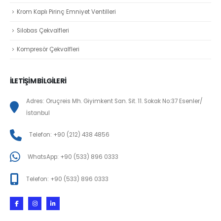
Krom Kaplı Pirinç Emniyet Ventilleri
Silobas Çekvalfleri
Kompresör Çekvalfleri
İLETİŞİM BİLGİLERİ
Adres: Oruçreis Mh. Giyimkent San. Sit. 11. Sokak No:37 Esenler/
İstanbul
Telefon: +90 (212) 438 4856
WhatsApp: +90 (533) 896 0333
Telefon: +90 (533) 896 0333