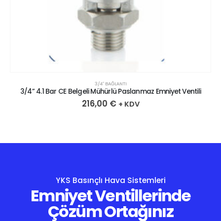
3/4″ BAĞLANTI
3/4” 4.1 Bar CE Belgeli Mühürlü Paslanmaz Emniyet Ventili
216,00
€
+ KDV
YKS Basınçlı Hava Sistemleri
Emniyet Ventillerinde
Çözüm Ortağınız