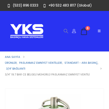
(533) 896 0333
+90 532 483 8117 (Global)
0
ANA SAYFA
ÜRÜNLER
,
PASLANMAZ EMNIYET VENTILLERI
,
STANDART - ARA BASINÇ
,
3/4″ BAĞLANTI
3/4” 19.7 BAR CE BELGELI MÜHÜRLÜ PASLANMAZ EMNIYET VENTILI