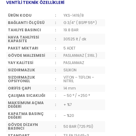
VENTİLİ TEKNİK ÖZELLİKLERİ
ÜRÜN KODU
:
YKS-1419/8
BAĞLANTI ÖLÇÜSÜ
:
G 3/4” ( BSPP 55° )
TAHLİYE BASINCI
:
19.8 BAR
HAVA TAHLİYESİ
:
30525 lt / dk
KAPASİTE
PAKET MİKTARI
:
5 ADET
GÖVDE MALZEMESİ
:
PASLANMAZ ( 316L )
YAY KALİTESİ
:
PASLANMAZ
SIZDIRMAZLIK
:
SİLİKON
SIZDIRMAZLIK
VİTON – TEFLON –
:
OPSİYONEL
NİTRİL
ORİFİS ÇAPI
:
14 mm
ÇALIŞMA SICAKLIĞI
:
– 50 ° / +250 °
MAKSİMUM AÇMA
:
+ %7
DEĞERİ
KAPATMA BASINÇ
:
– %20
DEĞERİ
GÖVDE DİZAYN
:
50 BAR (725 PSİ)
BASINCI
STANDART
:
TS EN 13445-3