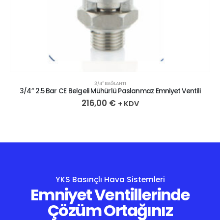
3/4″ BAĞLANTI
3/4” 2.5 Bar CE Belgeli Mühürlü Paslanmaz Emniyet Ventili
216,00
€
+ KDV
YKS Basınçlı Hava Sistemleri
Emniyet Ventillerinde
Çözüm Ortağınız