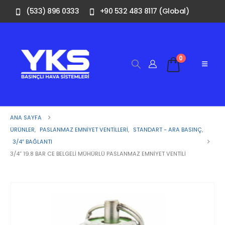
(533) 896 0333
+90 532 483 8117 (Global)
0
ANA SAYFA
ÜRÜNLER
,
PASLANMAZ EMNIYET VENTILLERI
,
STANDART - ARA BASINÇ
,
3/4″ BAĞLANTI
3/4” 19.8 BAR CE BELGELI MÜHÜRLÜ PASLANMAZ EMNIYET VENTILI