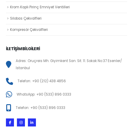
Krom Kaplı Pirinç Emniyet Ventilleri
Silobas Çekvalfleri
Kompresör Çekvalfleri
İLETİŞİM BİLGİLERİ
Adres: Oruçreis Mh. Giyimkent San. Sit. 11. Sokak No:37 Esenler/
İstanbul
Telefon: +90 (212) 438 4856
WhatsApp: +90 (533) 896 0333
Telefon: +90 (533) 896 0333