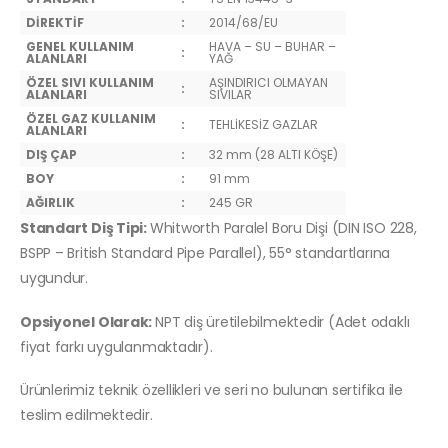
DİREKTİF
:
2014/68/EU
GENEL KULLANIM
HAVA – SU – BUHAR –
:
ALANLARI
YAĞ
ÖZEL SIVI KULLANIM
AŞINDIRICI OLMAYAN
:
ALANLARI
SIVILAR
ÖZEL GAZ KULLANIM
:
TEHLİKESİZ GAZLAR
ALANLARI
DIŞ ÇAP
:
32 mm (28 ALTI KÖŞE)
BOY
:
91 mm
AĞIRLIK
:
245 GR
Standart Diş Tipi:
Whitworth Paralel Boru Dişi (DIN ISO 228,
BSPP – British Standard Pipe Parallel), 55° standartlarına
uygundur.
Opsiyonel Olarak:
NPT diş üretilebilmektedir (Adet odaklı
fiyat farkı uygulanmaktadır).
Ürünlerimiz teknik özellikleri ve seri no bulunan sertifika ile
teslim edilmektedir.