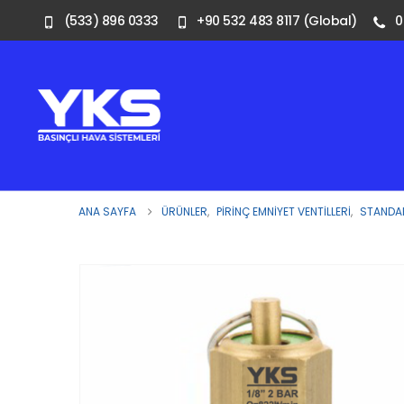
(533) 896 0333
+90 532 483 8117 (Global)
0
ANA SAYFA
ÜRÜNLER
,
PIRINÇ EMNIYET VENTILLERI
,
STANDAR