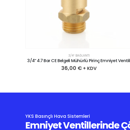
3/4″ BAĞLANTI
 Ventili
3/4” 4.7 Bar CE Belgeli Mühürlü Pirinç Emniyet Ventil
36,00
€
+ KDV
YKS Basınçlı Hava Sistemleri
Emniyet Ventillerinde 