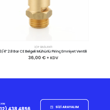
3/4″ BAĞLANTI
3/4” 2.8 Bar CE Belgeli Mühürlü Pirinç Emniyet Ventili
3/4” 3.
36,00
€
+ KDV
YIN
SİZİ ARAYALIM
212) 438 4856