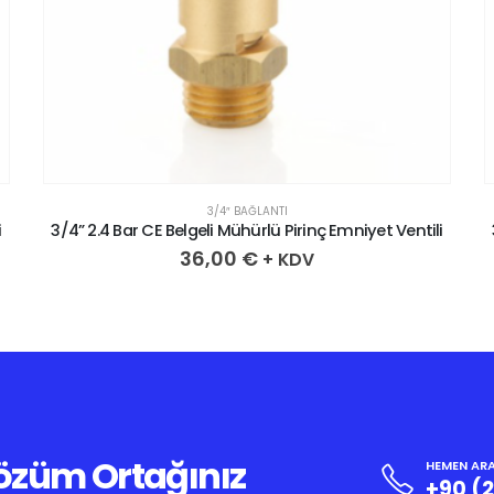
3/4″ BAĞLANTI
i
3/4” 2.4 Bar CE Belgeli Mühürlü Pirinç Emniyet Ventili
36,00
€
+ KDV
Çözüm Ortağınız
HEMEN ARA
+90 (