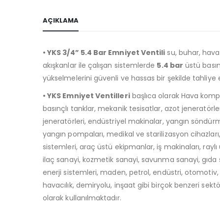
AÇIKLAMA
• YKS 3/4” 5.4 Bar Emniyet Ventili
su, buhar, hava,
akışkanlar ile çalışan sistemlerde
5.4 bar
üstü bası
yükselmelerini güvenli ve hassas bir şekilde tahliye
• YKS Emniyet Ventilleri
başlıca olarak Hava kompr
basınçlı tanklar, mekanik tesisatlar, azot jeneratörle
jeneratörleri, endüstriyel makinalar, yangın söndürm
yangın pompaları, medikal ve starilizasyon cihazları
sistemleri, araç üstü ekipmanlar, iş makinaları, raylı 
ilaç sanayi, kozmetik sanayi, savunma sanayi, gıda
enerji sistemleri, maden, petrol, endüstri, otomotiv, 
havacılık, demiryolu, inşaat gibi birçok benzeri sekt
olarak kullanılmaktadır.