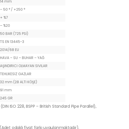
14 mm
– 50 ° / +250 °
+ %7
– %20
50 BAR (725 PSİ)
TS EN 13445-3
2014/68 EU
HAVA – SU – BUHAR – YAĞ
AŞINDIRICI OLMAYAN SIVILAR
TEHLİKESİZ GAZLAR
32 mm (28 ALTI KÖŞE)
91 mm
245 GR
(DIN ISO 228, BSPP – British Standard Pipe Parallel),
 (Adet odaklı fiyat farkı uygulanmaktadır).