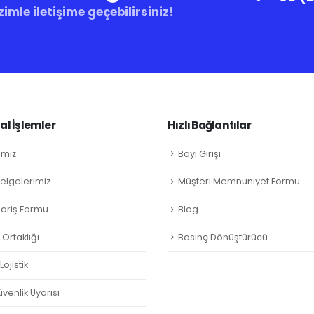
zimle iletişime geçebilirsiniz!
l İşlemler
Hızlı Bağlantılar
imiz
Bayi Girişi
Belgelerimiz
Müşteri Memnuniyet Formu
ipariş Formu
Blog
Ortaklığı
Basınç Dönüştürücü
ojistik
venlik Uyarısı