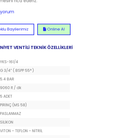
lmesini rica ederiz.
diyorum
klu Bayilerimiz
Online Al
NİYET VENTİLİ TEKNİK ÖZELLİKLERİ
YKS-161/4
G 3/4” ( BSPP 55° )
5.4 BAR
9060 lt / dk
5 ADET
PİRİNÇ (MS 58)
PASLANMAZ
SİLİKON
VİTON – TEFLON – NİTRİL