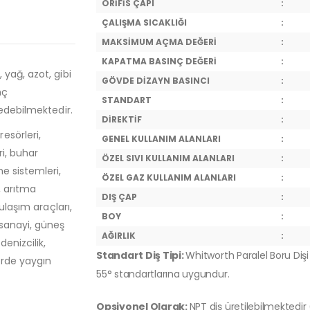
ORİFİS ÇAPI
:
ÇALIŞMA SICAKLIĞI
:
MAKSİMUM AÇMA DEĞERİ
:
KAPATMA BASINÇ DEĞERİ
:
 yağ, azot, gibi
GÖVDE DİZAYN BASINCI
:
nç
STANDART
:
 edebilmektedir.
DİREKTİF
:
esörleri,
GENEL KULLANIM ALANLARI
:
ri, buhar
ÖZEL SIVI KULLANIM ALANLARI
:
e sistemleri,
ÖZEL GAZ KULLANIM ALANLARI
:
, arıtma
DIŞ ÇAP
:
ulaşım araçları,
BOY
:
 sanayi, güneş
AĞIRLIK
:
denizcilik,
Standart Diş Tipi:
Whitworth Paralel Boru Dişi 
örde yaygın
55° standartlarına uygundur.
Opsiyonel Olarak:
NPT diş üretilebilmektedir