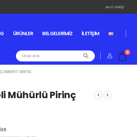
BAYI GIRIŞI
OG
ÜRÜNLER
BELGELERIMIZ
İLETIŞIM
0
Ç EMNIYET VENTILI
li Mühürlü Pirinç
ĞER