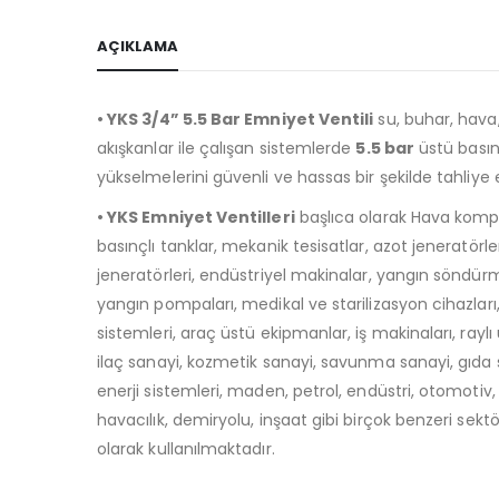
AÇIKLAMA
• YKS 3/4” 5.5 Bar Emniyet Ventili
su, buhar, hava,
akışkanlar ile çalışan sistemlerde
5.5 bar
üstü bası
yükselmelerini güvenli ve hassas bir şekilde tahliye
• YKS Emniyet Ventilleri
başlıca olarak Hava kompr
basınçlı tanklar, mekanik tesisatlar, azot jeneratörle
jeneratörleri, endüstriyel makinalar, yangın söndürm
yangın pompaları, medikal ve starilizasyon cihazları
sistemleri, araç üstü ekipmanlar, iş makinaları, raylı 
ilaç sanayi, kozmetik sanayi, savunma sanayi, gıda
enerji sistemleri, maden, petrol, endüstri, otomotiv, 
havacılık, demiryolu, inşaat gibi birçok benzeri sekt
olarak kullanılmaktadır.