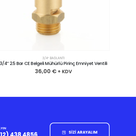
3/4″ BAĞLANTI
3/4” 2.5 Bar CE Belgeli Mühürlü Pirinç Emniyet Ventili
3/4” 3.
36,00
€
+ KDV
YIN
SİZİ ARAYALIM
212) 438 4856