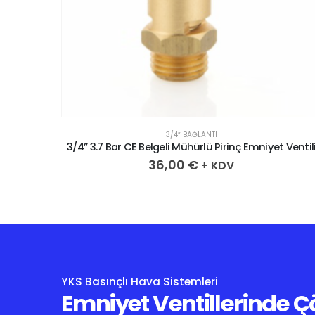
3/4″ BAĞLANTI
 Ventili
3/4” 3.7 Bar CE Belgeli Mühürlü Pirinç Emniyet Ventil
36,00
€
+ KDV
YKS Basınçlı Hava Sistemleri
Emniyet Ventillerinde 