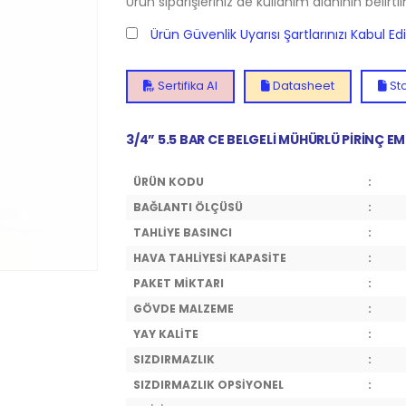
Ürün siparişleriniz de kullanım alanının belirti
Ürün Güvenlik Uyarısı Şartlarınızı Kabul E
Sertifika Al
Datasheet
Sto
3/4” 5.5 BAR CE BELGELİ MÜHÜRLÜ PİRİNÇ EM
ÜRÜN KODU
:
BAĞLANTI ÖLÇÜSÜ
:
TAHLİYE BASINCI
:
HAVA TAHLİYESİ KAPASİTE
:
PAKET MİKTARI
:
GÖVDE MALZEME
:
YAY KALİTE
:
SIZDIRMAZLIK
:
SIZDIRMAZLIK OPSİYONEL
: