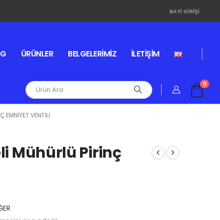
BAYI GIRIŞI
OG
ÜRÜNLER
BELGELERIMIZ
İLETIŞIM
0
Ç EMNIYET VENTILI
li Mühürlü Pirinç
ĞER