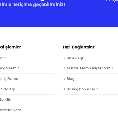
zimle iletişime geçebilirsiniz!
l İşlemler
Hızlı Bağlantılar
imiz
Bayi Girişi
Belgelerimiz
Müşteri Memnuniyet Formu
ipariş Formu
Blog
Ortaklığı
Basınç Dönüştürücü
ojistik
venlik Uyarısı