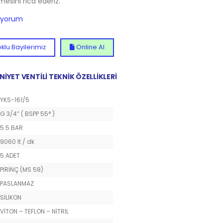
lmesini rica ederiz.
diyorum
klu Bayilerimiz
Online Al
NİYET VENTİLİ TEKNİK ÖZELLİKLERİ
YKS-161/5
G 3/4” ( BSPP 55° )
5.5 BAR
9060 lt / dk
5 ADET
PİRİNÇ (MS 58)
PASLANMAZ
SİLİKON
VİTON – TEFLON – NİTRİL