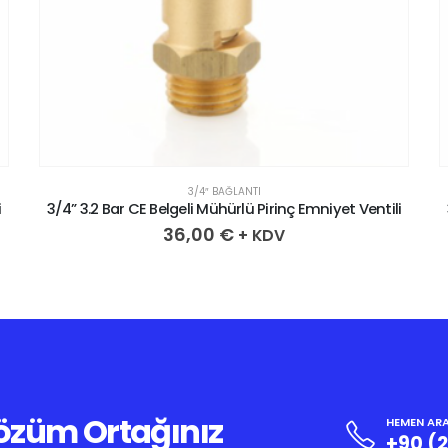
3/4″ BAĞLANTI
i
3/4” 3.2 Bar CE Belgeli Mühürlü Pirinç Emniyet Ventili
36,00
€
+ KDV
Çözüm Ortağınız
HEMEN ARA
+90 (