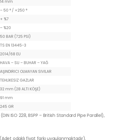
14 mm
– 50 ° / +250 °
+ %7
– %20
50 BAR (725 PSİ)
TS EN 13445-3
2014/68 EU
HAVA – SU – BUHAR – YAĞ
AŞINDIRICI OLMAYAN SIVILAR
TEHLİKESİZ GAZLAR
32 mm (28 ALTI KÖŞE)
91 mm
245 GR
(DIN ISO 228, BSPP – British Standard Pipe Parallel),
 (Adet odaklı fiyat farkı uygulanmaktadır).