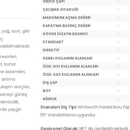
ORİFİS ÇAPI
:
ÇALIŞMA SICAKLIĞI
:
MAKSİMUM AÇMA DEĞERİ
:
KAPATMA BASINÇ DEĞERİ
:
 yağ, azot, gibi
GÖVDE DİZAYN BASINCI
:
nç
STANDART
:
 edebilmektedir.
DİREKTİF
:
esörleri,
GENEL KULLANIM ALANLARI
:
ri, buhar
ÖZEL SIVI KULLANIM ALANLARI
:
e sistemleri,
ÖZEL GAZ KULLANIM ALANLARI
:
, arıtma
DIŞ ÇAP
:
ulaşım araçları,
BOY
:
 sanayi, güneş
AĞIRLIK
:
denizcilik,
Standart Diş Tipi:
Whitworth Paralel Boru Dişi 
örde yaygın
55° standartlarına uygundur.
Opsiyonel Olarak:
NPT diş üretilebilmektedir