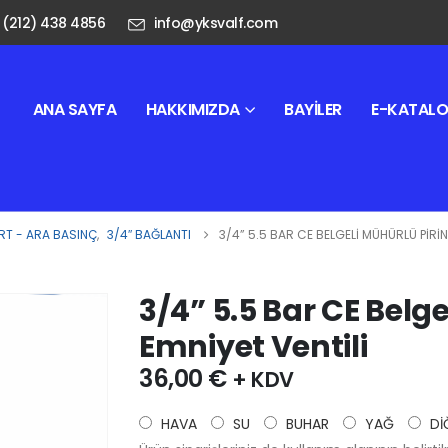
 (212) 438 4856
info@yksvalf.com
ANA SAYFA
HAKKIMIZDA
BAYILER
E-KATAL
T - ARA BASINÇ
,
3/4″ BAĞLANTI
3/4” 5.5 BAR CE BELGELI MÜHÜRLÜ PIRIN
3/4” 5.5 Bar CE Belge
Emniyet Ventili
36,00
€
+ KDV
HAVA
SU
BUHAR
YAĞ
Dİ